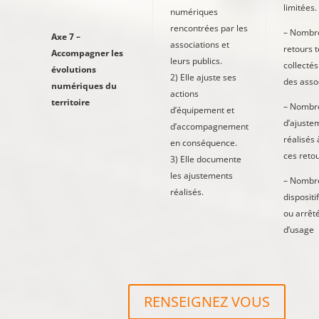
limitées.
numériques
rencontrées par les
– Nombr
Axe 7 –
associations et
retours t
Accompagner les
leurs publics.
collecté
évolutions
2) Elle ajuste ses
des asso
numériques du
actions
territoire
– Nombr
d’équipement et
d’ajuste
d’accompagnement
réalisés 
en conséquence.
ces reto
3) Elle documente
les ajustements
– Nombr
réalisés.
dispositi
ou arrêt
d’usage
RENSEIGNEZ VOUS