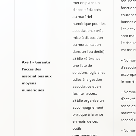
assurent
met en place un
fonction
dispositif d’accès
courant 
au matériel
bonnes c
numérique pour les
Les activ
associations (prêt,
sont mai
mise à disposition
Le tissu 
ou mutualisation
est moins
dans un lieu dédié).
2) Elle référence
– Nombr
Axe 1 – Garantir
une liste de
d’associa
l’accès des
solutions logicielles
accompa
associations aux
utiles à la gestion
le numér
moyens
associative et en
numériques
– Nombr
facilite l’accès.
d’activité
3) Elle organise un
associat
accompagnement
mainten
pratique à la prise
recondui
en main de ces
outils
– Nombr
(permanences,