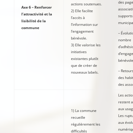
des pag
actions soutenues.
Axe 6 – Renforcer
associati
2) Elle facilite
l’attractivité et la
supports
l’accès à
lisibilité de la
municip
l’information sur
commune
l’engagement
– Évoluti
bénévole.
nombre
3) Elle valorise les
d’adhési
initiatives
d’engag
existantes plutôt
bénévol
que de créer de
– Retours
nouveaux labels.
des habit
des asso
Les actio
restent 
aux usag
1) La commune
Les ruptu
recueille
aux évol
régulièrement les
numériqu
difficultés