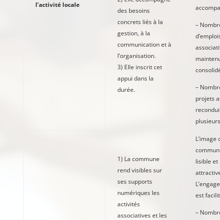
l’activité locale
accompa
des besoins
concrets liés à la
– Nombr
gestion, à la
d’emploi
communication et à
associati
l’organisation.
mainten
3) Elle inscrit cet
consolid
appui dans la
– Nombr
durée.
projets a
recondui
plusieur
L’image 
commune
1) La commune
lisible et
rend visibles sur
attractiv
ses supports
L’engage
numériques les
est facili
activités
– Nombre
associatives et les