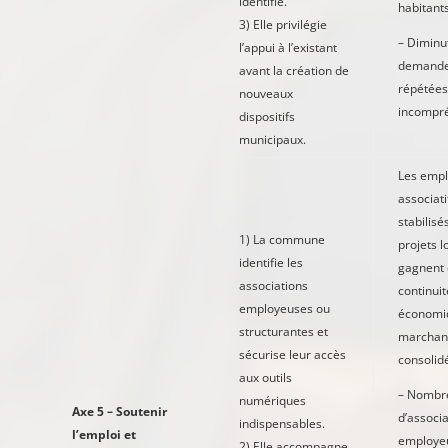
identifié.
habitant
3) Elle privilégie
– Diminu
l’appui à l’existant
demand
avant la création de
répétées
nouveaux
incompr
dispositifs
municipaux.
Les empl
associati
stabilisé
1) La commune
projets l
identifie les
gagnent
associations
continuit
employeuses ou
économi
structurantes et
marchan
sécurise leur accès
consolid
aux outils
– Nombr
numériques
Axe 5 – Soutenir
d’associa
indispensables.
l’emploi et
employe
2) Elle accompagne