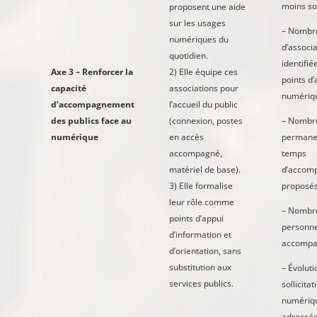
moins sol
proposent une aide
sur les usages
– Nombr
numériques du
d’associa
quotidien.
identifi
Axe 3 – Renforcer la
2) Elle équipe ces
points d’
capacité
associations pour
numériq
d’accompagnement
l’accueil du public
des publics face au
(connexion, postes
– Nombr
numérique
en accès
permane
accompagné,
temps
matériel de base).
d’accom
3) Elle formalise
proposé
leur rôle comme
– Nombr
points d’appui
personn
d’information et
accompa
d’orientation, sans
substitution aux
– Évoluti
services publics.
sollicitat
numériq
adressée