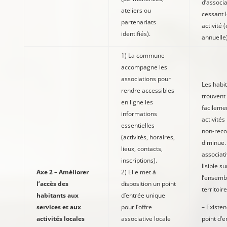
d’associa
ateliers ou
cessant 
partenariats
activité 
identifiés).
annuelle
1) La commune
accompagne les
associations pour
Les habi
rendre accessibles
trouvent
en ligne les
facilemen
informations
activités
essentielles
non-reco
(activités, horaires,
diminue. 
lieux, contacts,
associati
inscriptions).
lisible su
Axe 2 – Améliorer
2) Elle met à
l’ensemb
l’accès des
disposition un point
territoire
habitants aux
d’entrée unique
services et aux
pour l’offre
– Existen
activités locales
associative locale
point d’e