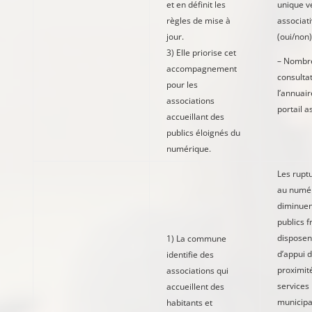
et en définit les
unique ve
règles de mise à
associat
jour.
(oui/non)
3) Elle priorise cet
– Nombr
accompagnement
consulta
pour les
l’annuair
associations
portail a
accueillant des
publics éloignés du
numérique.
Les ruptu
au numé
diminuen
publics f
disposen
1) La commune
d’appui 
identifie des
proximité
associations qui
services
accueillent des
municipa
habitants et