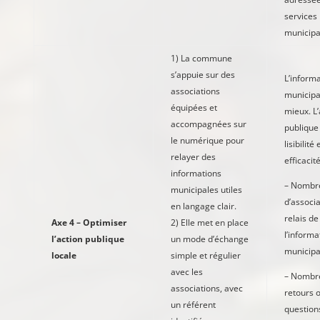
services
municip
1) La commune
s’appuie sur des
L’inform
associations
municipa
équipées et
mieux. L’
accompagnées sur
publique
le numérique pour
lisibilité 
relayer des
efficacité
informations
– Nombr
municipales utiles
d’associa
en langage clair.
relais de
Axe 4 – Optimiser
2) Elle met en place
l’informa
l’action publique
un mode d’échange
municipa
locale
simple et régulier
avec les
– Nombr
associations, avec
retours 
un référent
question