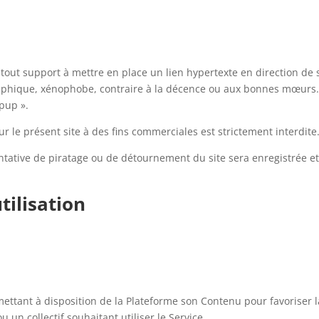
u tout support à mettre en place un lien hypertexte en direction de
aphique, xénophobe, contraire à la décence ou aux bonnes mœurs
opup ».
ur le présent site à des fins commerciales est strictement interdite
ntative de piratage ou de détournement du site sera enregistrée et
tilisation
tant à disposition de la Plateforme son Contenu pour favoriser la
u un collectif souhaitant utiliser le Service.